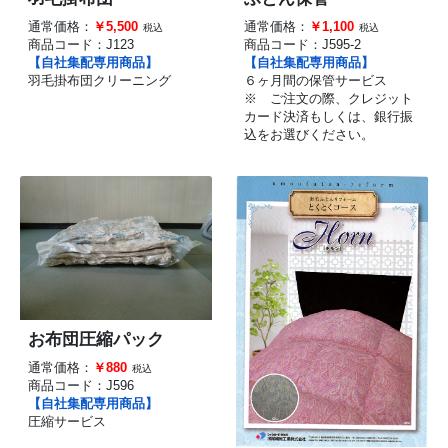
通常価格：
￥5,500
通常価格：
￥1,100
税込
税込
商品コード：
J123
商品コード：
J595-2
【自社集配専用商品】
【自社集配専用商品】
羽毛掛布団クリーニング
６ヶ月間の保管サービス
※ ご注文の際、クレジット
カード決済もしくは、銀行振
込をお選びください。
お布団圧縮パック
通常価格：
￥880
税込
商品コード：
J596
【自社集配専用商品】
圧縮サービス