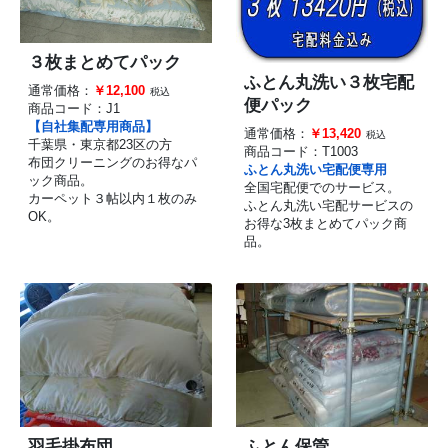
３枚まとめてパック
ふとん丸洗い３枚宅配
通常価格：
￥12,100
税込
便パック
商品コード：
J1
【自社集配専用商品】
通常価格：
￥13,420
税込
千葉県・東京都23区の方
商品コード：
T1003
布団クリーニングのお得なパ
ふとん丸洗い宅配便専用
ック商品。
全国宅配便でのサービス。
カーペット３帖以内１枚のみ
ふとん丸洗い宅配サービスの
OK。
お得な3枚まとめてパック商
品。
羽毛掛布団
ふとん保管