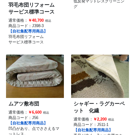
低反発マットレスクリーニン
羽毛布団リフォーム
グ
サービス標準コース
通常価格：
￥40,700
税込
商品コード：
J398-3
【自社集配専用商品】
羽毛布団リフォーム
サービス標準コース
ムアツ敷布団
シャギー・ラグカーペ
ット 化繊
通常価格：
￥6,600
税込
商品コード：
J56
通常価格：
￥2,200
税込
【自社集配専用商品】
商品コード：
J511-1
凹凸があり、点でささえるマ
【自社集配専用商品】
ットレス。