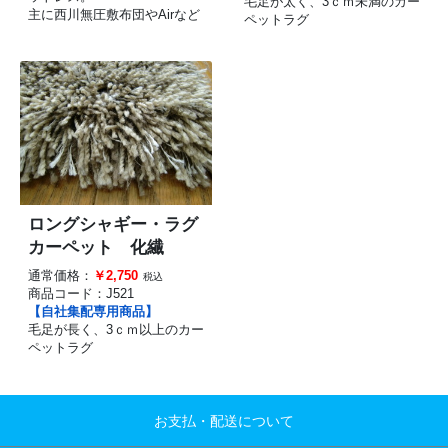
毛足が太く、3ｃｍ未満のカー
主に西川無圧敷布団やAirなど
ペットラグ
ロングシャギー・ラグ
カーペット 化繊
通常価格：
￥2,750
税込
商品コード：
J521
【自社集配専用商品】
毛足が長く、3ｃｍ以上のカー
ペットラグ
お支払・配送について