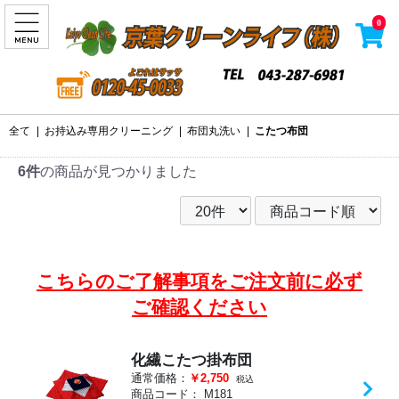
0
全て
|
お持込み専用クリーニング
|
布団丸洗い
|
こたつ布団
6件
の商品が見つかりました
こちらのご了解事項をご注文前に必ず
ご確認ください
化繊こたつ掛布団
通常価格：
￥2,750
税込
商品コード：
M181