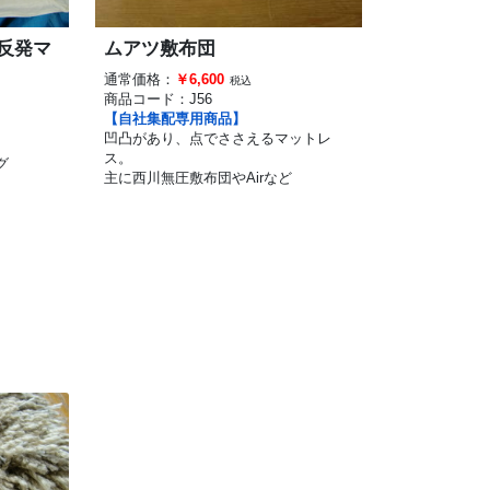
反発マ
ムアツ敷布団
通常価格：
￥6,600
税込
商品コード：
J56
【自社集配専用商品】
凹凸があり、点でささえるマットレ
ス。
グ
主に西川無圧敷布団やAirなど