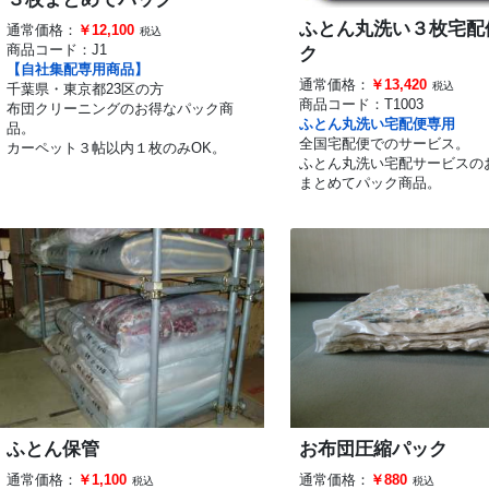
ふとん丸洗い３枚宅配
通常価格：
￥12,100
税込
商品コード：
J1
ク
【自社集配専用商品】
通常価格：
￥13,420
税込
千葉県・東京都23区の方
商品コード：
T1003
布団クリーニングのお得なパック商
ふとん丸洗い宅配便専用
品。
全国宅配便でのサービス。
カーペット３帖以内１枚のみOK。
ふとん丸洗い宅配サービスの
まとめてパック商品。
ふとん保管
お布団圧縮パック
通常価格：
￥1,100
通常価格：
￥880
税込
税込