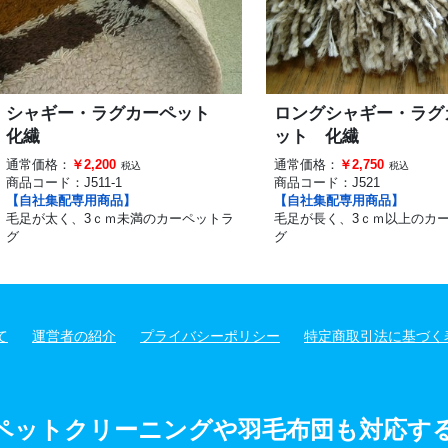
シャギー・ラグカーペット
ロングシャギー・ラグ
化繊
ット 化繊
通常価格：
￥2,200
通常価格：
￥2,750
税込
税込
商品コード：
J511-1
商品コード：
J521
【自社集配専用商品】
【自社集配専用商品】
毛足が太く、3ｃｍ未満のカーペットラ
毛足が長く、3ｃｍ以上のカ
グ
グ
て
運営者の紹介
プライバシーポリシー
特定商取引法に基づく
ペットクリーニングや羽毛布団も対応す