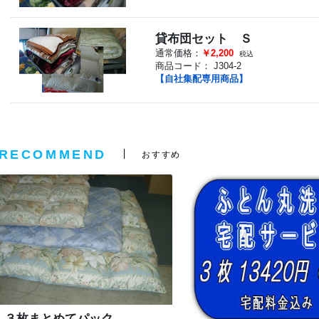
貸布団セット Ｓ
通常価格：
￥2,200
税込
商品コード：
J304-2
【自社集配専用商品】
RECOMMEND
おすすめ
３枚まとめてパック