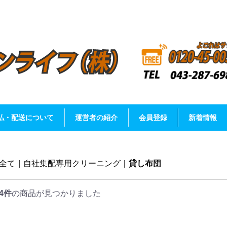
払・配送について
運営者の紹介
会員登録
新着情報
全て
|
自社集配専用クリーニング
|
貸し布団
4件
の商品が見つかりました