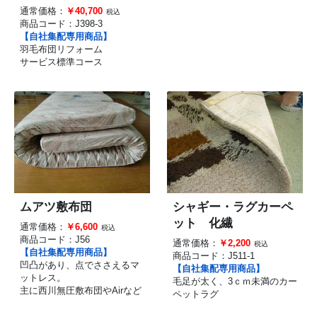
通常価格：
￥40,700
税込
商品コード：
J398-3
【自社集配専用商品】
羽毛布団リフォーム
サービス標準コース
ムアツ敷布団
シャギー・ラグカーペ
ット 化繊
通常価格：
￥6,600
税込
商品コード：
J56
通常価格：
￥2,200
税込
【自社集配専用商品】
商品コード：
J511-1
凹凸があり、点でささえるマ
【自社集配専用商品】
ットレス。
毛足が太く、3ｃｍ未満のカー
主に西川無圧敷布団やAirなど
ペットラグ