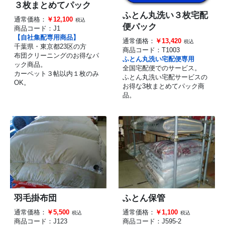
３枚まとめてパック
ふとん丸洗い３枚宅配
通常価格：
￥12,100
税込
便パック
商品コード：
J1
【自社集配専用商品】
通常価格：
￥13,420
税込
千葉県・東京都23区の方
商品コード：
T1003
布団クリーニングのお得なパ
ふとん丸洗い宅配便専用
ック商品。
全国宅配便でのサービス。
カーペット３帖以内１枚のみ
ふとん丸洗い宅配サービスの
OK。
お得な3枚まとめてパック商
品。
羽毛掛布団
ふとん保管
通常価格：
￥5,500
通常価格：
￥1,100
税込
税込
商品コード：
J123
商品コード：
J595-2