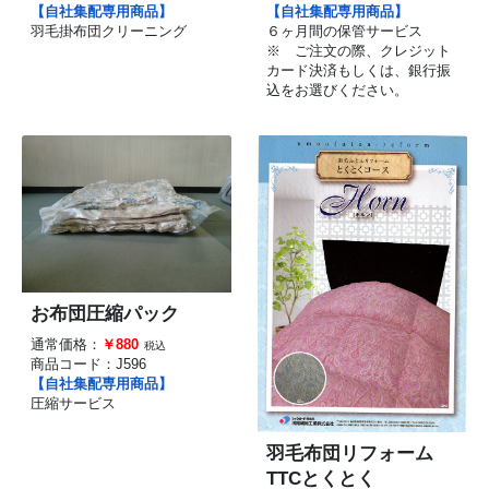
【自社集配専用商品】
【自社集配専用商品】
羽毛掛布団クリーニング
６ヶ月間の保管サービス
※ ご注文の際、クレジット
カード決済もしくは、銀行振
込をお選びください。
お布団圧縮パック
通常価格：
￥880
税込
商品コード：
J596
【自社集配専用商品】
圧縮サービス
羽毛布団リフォーム
TTCとくとく