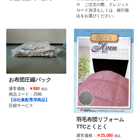
※ ご注文の際、クレジット
カード決済もしくは、銀行振
込をお選びください。
お布団圧縮パック
通常価格：
￥880
税込
商品コード：
J596
【自社集配専用商品】
圧縮サービス
羽毛布団リフォーム
TTCとくとく
通常価格：
￥25,080
税込