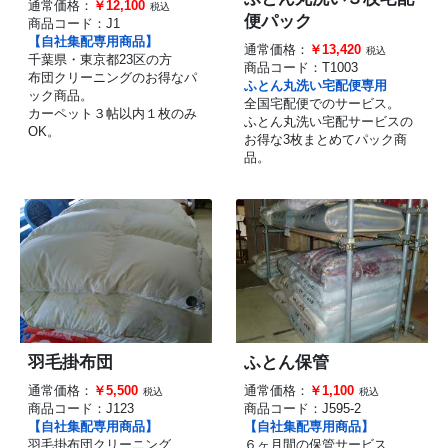
通常価格：
￥12,100
税込
便パック
商品コード：
J1
【自社集配専用商品】
通常価格：
￥13,420
税込
千葉県・東京都23区の方
商品コード：
T1003
布団クリーニングのお得なパ
ふとん丸洗い宅配便専用
ック商品。
全国宅配便でのサービス。
カーペット３帖以内１枚のみ
ふとん丸洗い宅配サービスの
OK。
お得な3枚まとめてパック商
品。
羽毛掛布団
ふとん保管
通常価格：
￥5,500
通常価格：
￥1,100
税込
税込
商品コード：
J123
商品コード：
J595-2
【自社集配専用商品】
【自社集配専用商品】
羽毛掛布団クリーニング
６ヶ月間の保管サービス