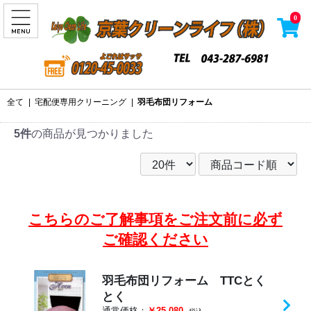
0
全て
|
宅配便専用クリーニング
|
羽毛布団リフォーム
5件
の商品が見つかりました
こちらのご了解事項をご注文前に必ず
ご確認ください
羽毛布団リフォーム TTCとく
とく
通常価格：
￥25,080