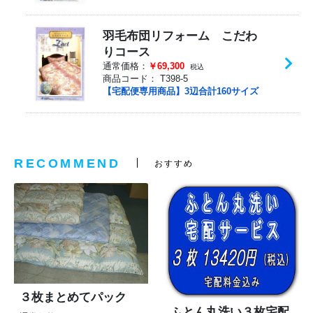
羽毛布団リフォーム こだわ
りコース
通常価格：
￥69,300
税込
商品コード：
T398-5
【宅配便専用商品】3辺合計160サイズ
RECOMMEND
おすすめ
３枚まとめてパック
ふとん丸洗い３枚宅配