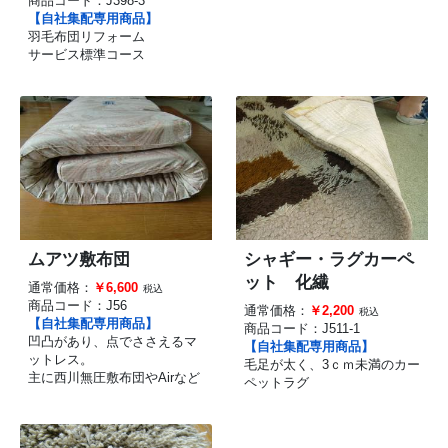
商品コード：
J398-3
【自社集配専用商品】
羽毛布団リフォーム
サービス標準コース
ムアツ敷布団
シャギー・ラグカーペ
ット 化繊
通常価格：
￥6,600
税込
商品コード：
J56
通常価格：
￥2,200
税込
【自社集配専用商品】
商品コード：
J511-1
凹凸があり、点でささえるマ
【自社集配専用商品】
ットレス。
毛足が太く、3ｃｍ未満のカー
主に西川無圧敷布団やAirなど
ペットラグ