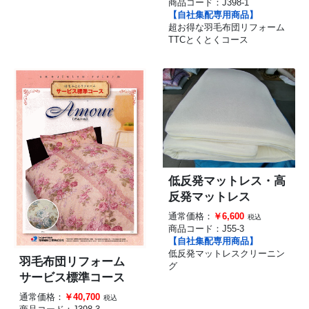
商品コード：
J398-1
【自社集配専用商品】
超お得な羽毛布団リフォーム
TTCとくとくコース
低反発マットレス・高
反発マットレス
通常価格：
￥6,600
税込
商品コード：
J55-3
【自社集配専用商品】
低反発マットレスクリーニン
羽毛布団リフォーム
グ
サービス標準コース
通常価格：
￥40,700
税込