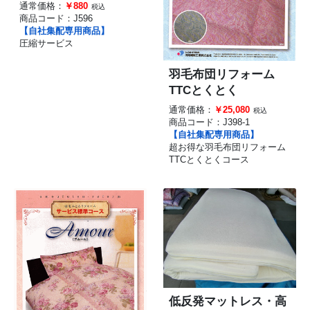
通常価格：
￥880
税込
商品コード：
J596
【自社集配専用商品】
圧縮サービス
羽毛布団リフォーム
TTCとくとく
通常価格：
￥25,080
税込
商品コード：
J398-1
【自社集配専用商品】
超お得な羽毛布団リフォーム
TTCとくとくコース
低反発マットレス・高