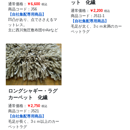
ット 化繊
通常価格：
￥6,600
税込
商品コード：
J56
通常価格：
￥2,200
税込
【自社集配専用商品】
商品コード：
J511-1
凹凸があり、点でささえるマ
【自社集配専用商品】
ットレス。
毛足が太く、3ｃｍ未満のカー
主に西川無圧敷布団やAirなど
ペットラグ
ロングシャギー・ラグ
カーペット 化繊
通常価格：
￥2,750
税込
商品コード：
J521
【自社集配専用商品】
毛足が長く、3ｃｍ以上のカー
ペットラグ