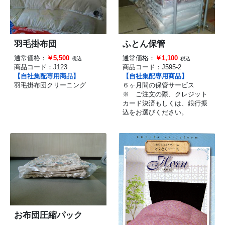
羽毛掛布団
ふとん保管
通常価格：
￥5,500
通常価格：
￥1,100
税込
税込
商品コード：
J123
商品コード：
J595-2
【自社集配専用商品】
【自社集配専用商品】
羽毛掛布団クリーニング
６ヶ月間の保管サービス
※ ご注文の際、クレジット
カード決済もしくは、銀行振
込をお選びください。
お布団圧縮パック