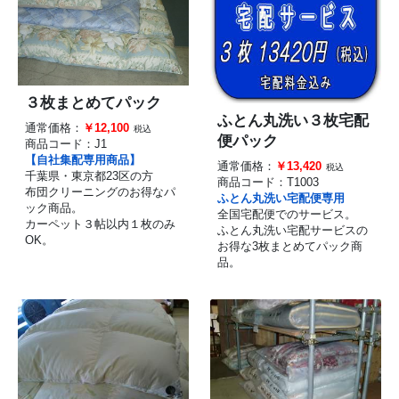
３枚まとめてパック
ふとん丸洗い３枚宅配
通常価格：
￥12,100
税込
便パック
商品コード：
J1
【自社集配専用商品】
通常価格：
￥13,420
税込
千葉県・東京都23区の方
商品コード：
T1003
布団クリーニングのお得なパ
ふとん丸洗い宅配便専用
ック商品。
全国宅配便でのサービス。
カーペット３帖以内１枚のみ
ふとん丸洗い宅配サービスの
OK。
お得な3枚まとめてパック商
品。