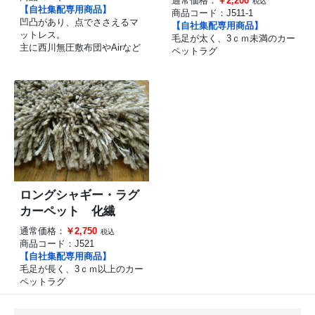
通常価格：
￥2,200
税込
【自社集配専用商品】
商品コード：
J511-1
凹凸があり、点でささえるマ
【自社集配専用商品】
ットレス。
毛足が太く、3ｃｍ未満のカー
主に西川無圧敷布団やAirなど
ペットラグ
ロングシャギー・ラグ
カーペット 化繊
通常価格：
￥2,750
税込
商品コード：
J521
【自社集配専用商品】
毛足が長く、3ｃｍ以上のカー
ペットラグ