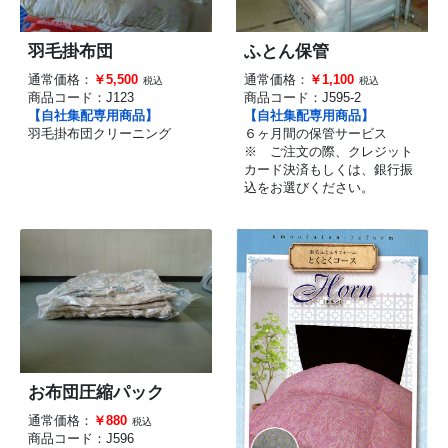
羽毛掛布団
ふとん保管
通常価格：
￥5,500
通常価格：
￥1,100
税込
税込
商品コード：
J123
商品コード：
J595-2
【自社集配専用商品】
【自社集配専用商品】
羽毛掛布団クリーニング
６ヶ月間の保管サービス
※ ご注文の際、クレジット
カード決済もしくは、銀行振
込をお選びください。
お布団圧縮パック
通常価格：
￥880
税込
商品コード：
J596