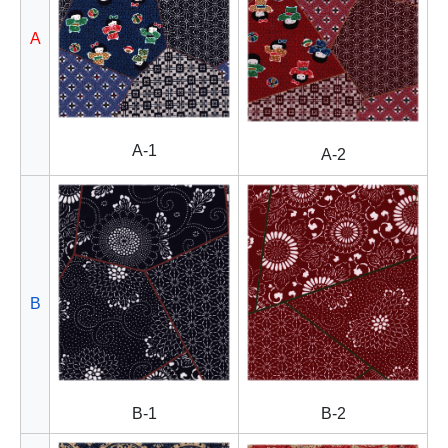
A
A-1
A-2
B
B-2
B-1