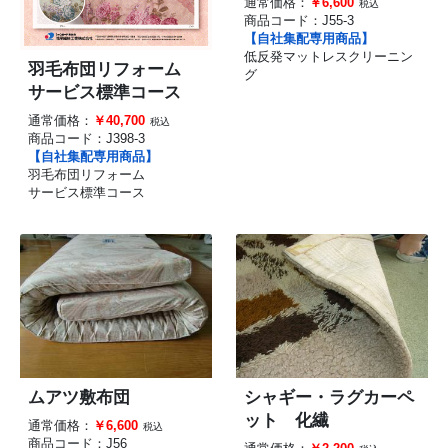
通常価格：
￥6,600
税込
商品コード：
J55-3
【自社集配専用商品】
低反発マットレスクリーニン
羽毛布団リフォーム
グ
サービス標準コース
通常価格：
￥40,700
税込
商品コード：
J398-3
【自社集配専用商品】
羽毛布団リフォーム
サービス標準コース
ムアツ敷布団
シャギー・ラグカーペ
ット 化繊
通常価格：
￥6,600
税込
商品コード：
J56