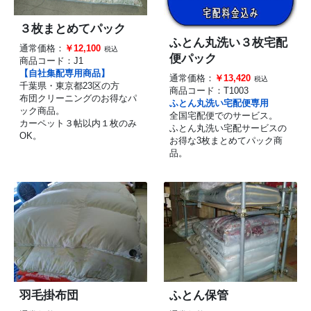
３枚まとめてパック
ふとん丸洗い３枚宅配
通常価格：
￥12,100
税込
便パック
商品コード：
J1
【自社集配専用商品】
通常価格：
￥13,420
税込
千葉県・東京都23区の方
商品コード：
T1003
布団クリーニングのお得なパ
ふとん丸洗い宅配便専用
ック商品。
全国宅配便でのサービス。
カーペット３帖以内１枚のみ
ふとん丸洗い宅配サービスの
OK。
お得な3枚まとめてパック商
品。
羽毛掛布団
ふとん保管