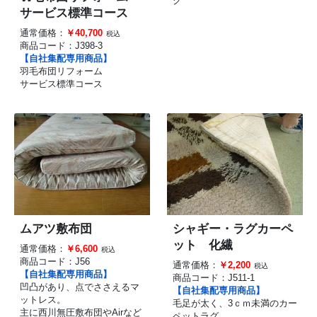
グ
サービス標準コース
通常価格：
￥40,700
税込
商品コード：
J398-3
【自社集配専用商品】
羽毛布団リフォーム
サービス標準コース
ムアツ敷布団
シャギー・ラグカーペ
ット 化繊
通常価格：
￥6,600
税込
商品コード：
J56
通常価格：
￥2,200
税込
【自社集配専用商品】
商品コード：
J511-1
凹凸があり、点でささえるマ
【自社集配専用商品】
ットレス。
毛足が太く、3ｃｍ未満のカー
主に西川無圧敷布団やAirなど
ペットラグ