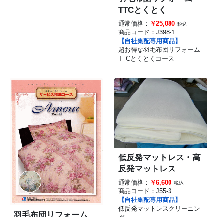
TTCとくとく
通常価格：
￥25,080
税込
商品コード：
J398-1
【自社集配専用商品】
超お得な羽毛布団リフォーム
TTCとくとくコース
低反発マットレス・高
反発マットレス
通常価格：
￥6,600
税込
商品コード：
J55-3
【自社集配専用商品】
低反発マットレスクリーニン
羽毛布団リフォーム