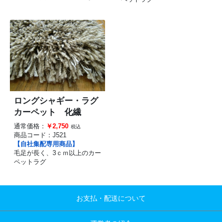
ロングシャギー・ラグ
カーペット 化繊
通常価格：
￥2,750
税込
商品コード：
J521
【自社集配専用商品】
毛足が長く、3ｃｍ以上のカー
ペットラグ
お支払・配送について