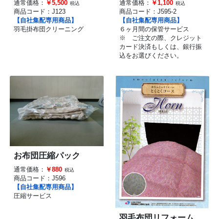
通常価格：
￥5,500
通常価格：
￥1,100
税込
税込
商品コード：
J123
商品コード：
J595-2
【自社集配専用商品】
【自社集配専用商品】
羽毛掛布団クリーニング
６ヶ月間の保管サービス
※ ご注文の際、クレジット
カード決済もしくは、銀行振
込をお選びください。
お布団圧縮パック
通常価格：
￥880
税込
商品コード：
J596
【自社集配専用商品】
圧縮サービス
羽毛布団リフォーム