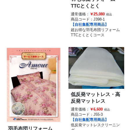
TTCとくとく
通常価格：
￥25,080
税込
商品コード：
J398-1
【自社集配専用商品】
超お得な羽毛布団リフォーム
TTCとくとくコース
低反発マットレス・高
反発マットレス
通常価格：
￥6,600
税込
商品コード：
J55-3
【自社集配専用商品】
低反発マットレスクリーニン
羽毛布団リフォーム