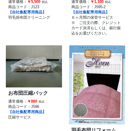
通常価格：
￥5,500
通常価格：
￥1,100
税込
税込
商品コード：
J123
商品コード：
J595-2
【自社集配専用商品】
【自社集配専用商品】
羽毛掛布団クリーニング
６ヶ月間の保管サービス
※ ご注文の際、クレジット
カード決済もしくは、銀行振
込をお選びください。
お布団圧縮パック
通常価格：
￥880
税込
商品コード：
J596
【自社集配専用商品】
圧縮サービス
羽毛布団リフォーム