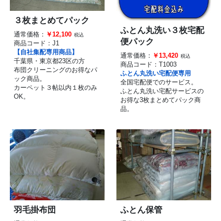
３枚まとめてパック
ふとん丸洗い３枚宅配
通常価格：
￥12,100
税込
便パック
商品コード：
J1
【自社集配専用商品】
通常価格：
￥13,420
税込
千葉県・東京都23区の方
商品コード：
T1003
布団クリーニングのお得なパ
ふとん丸洗い宅配便専用
ック商品。
全国宅配便でのサービス。
カーペット３帖以内１枚のみ
ふとん丸洗い宅配サービスの
OK。
お得な3枚まとめてパック商
品。
羽毛掛布団
ふとん保管