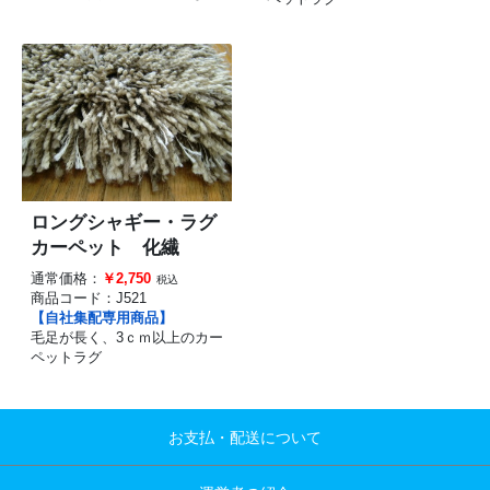
ロングシャギー・ラグ
カーペット 化繊
通常価格：
￥2,750
税込
商品コード：
J521
【自社集配専用商品】
毛足が長く、3ｃｍ以上のカー
ペットラグ
お支払・配送について