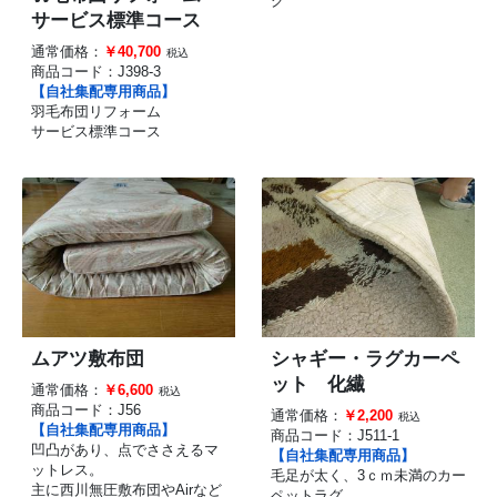
グ
サービス標準コース
通常価格：
￥40,700
税込
商品コード：
J398-3
【自社集配専用商品】
羽毛布団リフォーム
サービス標準コース
ムアツ敷布団
シャギー・ラグカーペ
ット 化繊
通常価格：
￥6,600
税込
商品コード：
J56
通常価格：
￥2,200
税込
【自社集配専用商品】
商品コード：
J511-1
凹凸があり、点でささえるマ
【自社集配専用商品】
ットレス。
毛足が太く、3ｃｍ未満のカー
主に西川無圧敷布団やAirなど
ペットラグ